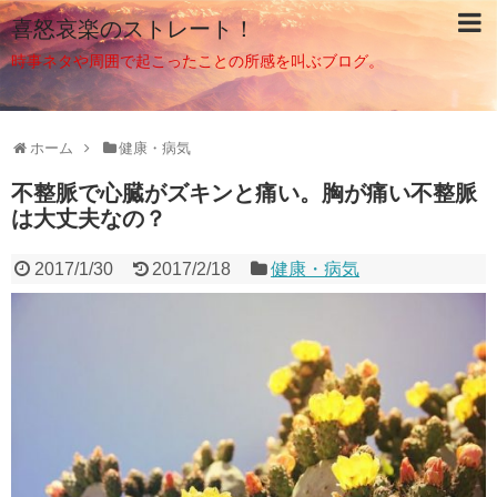
喜怒哀楽のストレート！
時事ネタや周囲で起こったことの所感を叫ぶブログ。
ホーム
健康・病気
不整脈で心臓がズキンと痛い。胸が痛い不整脈
は大丈夫なの？
2017/1/30
2017/2/18
健康・病気