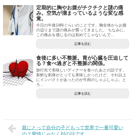
定期的に胸やお腹がチクチクと謎の痛
み。空気が溜まっているような変な感
覚。
今日の午後14時ぐらいのことです。胸全体からお腹
の辺りまで謎の痛みが襲ってきました。 ちなみに、
この痛みを感じるのは初めてじゃないんで...
記事を読む
食後に多い不整脈。胃が心臓を圧迫して
る？食べ過ぎと不整脈の関係。
旅行先で美味しいディナーを食べたあとの話です。
新鮮な刺身がとっても美味しかったけど、それ以上
にインパクトがあったのが牛肉のしゃぶしゃぶ。と
ろ...
記事を読む
親にとって自分の子どもって世界で一番可愛い
の？愛情じゃなく顔の話です。