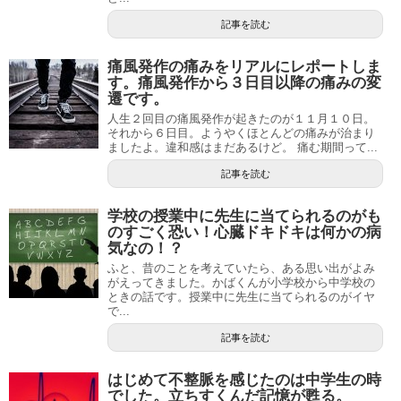
記事を読む
痛風発作の痛みをリアルにレポートしま
す。痛風発作から３日目以降の痛みの変
遷です。
人生２回目の痛風発作が起きたのが１１月１０日。
それから６日目。ようやくほとんどの痛みが治まり
ましたよ。違和感はまだあるけど。 痛む期間って...
記事を読む
学校の授業中に先生に当てられるのがも
のすごく恐い！心臓ドキドキは何かの病
気なの！？
ふと、昔のことを考えていたら、ある思い出がよみ
がえってきました。かばくんが小学校から中学校の
ときの話です。授業中に先生に当てられるのがイヤ
で...
記事を読む
はじめて不整脈を感じたのは中学生の時
でした。立ちすくんだ記憶が甦る。