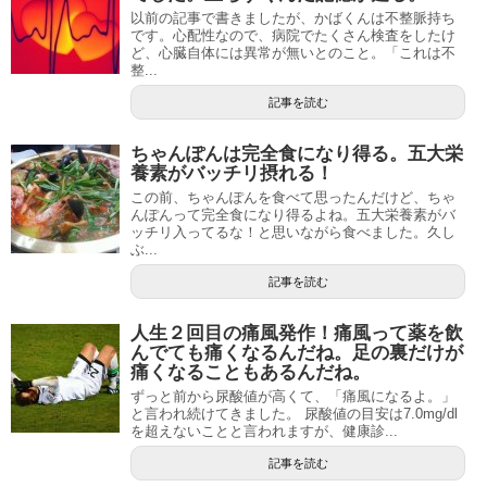
以前の記事で書きましたが、かばくんは不整脈持ち
です。心配性なので、病院でたくさん検査をしたけ
ど、心臓自体には異常が無いとのこと。「これは不
整...
記事を読む
ちゃんぽんは完全食になり得る。五大栄
養素がバッチリ摂れる！
この前、ちゃんぽんを食べて思ったんだけど、ちゃ
んぽんって完全食になり得るよね。五大栄養素がバ
ッチリ入ってるな！と思いながら食べました。久し
ぶ...
記事を読む
人生２回目の痛風発作！痛風って薬を飲
んでても痛くなるんだね。足の裏だけが
痛くなることもあるんだね。
ずっと前から尿酸値が高くて、「痛風になるよ。」
と言われ続けてきました。 尿酸値の目安は7.0mg/dl
を超えないことと言われますが、健康診...
記事を読む