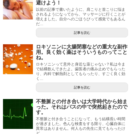
避けよう！
以前の記事で書いたように、肩こりと首こりに悩ま
されるようになってから、マッサージに行くことが
増えました。自分へのごほうびって感覚でもあるん
だ...
記事を読む
ロキソニンに大腸閉塞などの重大な副作
用。良く効く薬はそういうものってこと
ね。
ロキソニンって意外と身近な薬じゃない？私は今ま
で結構飲んできたよ。歯医者の痛み止めでもらった
り、内科で解熱剤としてもらったり、すごく良く効
く...
記事を読む
不整脈との付き合いは大学時代から始ま
った。それはバスの中で突然起きたので
す。
不整脈と付き合うことになって、もう結構長い時間
が過ぎました。色んな検査をする限り、心臓自体に
異常はありません。何人もの先生に見てもらったけ
ど...