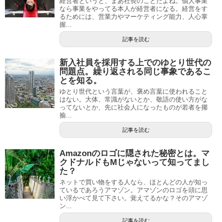
経営者というと、まあ社長のことだよね。個人事業
なら事業をやってる本人が経営者になる。経営をす
るためには、営業力やマーケティング能力、人心掌
握...
記事を読む
新入社員を採用する上でのゆとり世代の
問題点。繰り返される同じ事象であるこ
とを知る。
ゆとり世代という言葉が、褒め言葉に使われること
はない。大体、常識がないとか、敬語の使い方がな
ってないとか、先に社会人になったものが若者を揶
揄...
記事を読む
Amazonのロゴに隠された秘密とは。マ
クドナルドもMじゃないって知ってまし
た？
ネットで買い物をする人なら、ほとんどの人が知っ
ているであろうアマゾン。アマゾンのロゴを頭に思
い浮かべて見て下さい。覚えてるかな？そのアマゾ
ン...
記事を読む