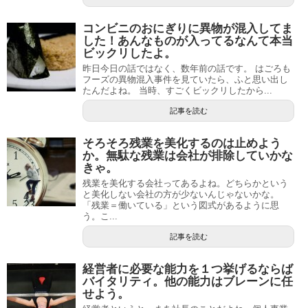
コンビニのおにぎりに異物が混入してま
した！あんなものが入ってるなんて本当
ビックリしたよ。
昨日今日の話ではなく、数年前の話です。 はごろも
フーズの異物混入事件を見ていたら、ふと思い出し
たんだよね。 当時、すごくビックリしたから...
記事を読む
そろそろ残業を美化するのは止めよう
か。無駄な残業は会社が排除していかな
きゃ。
残業を美化する会社ってあるよね。どちらかという
と美化しない会社の方が少ないんじゃないかな。
「残業＝働いている」という図式があるように思
う。こ...
記事を読む
経営者に必要な能力を１つ挙げるならば
バイタリティ。他の能力はブレーンに任
せよう。