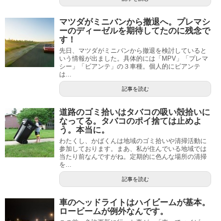
マツダがミニバンから撤退へ。プレマシ
ーのディーゼルを期待してたのに残念で
す！
先日、マツダがミニバンから撤退を検討していると
いう情報が出ました。具体的には「MPV」「プレマ
シー」「ビアンテ」の３車種。個人的にビアンテ
は...
記事を読む
道路のゴミ拾いはタバコの吸い殻拾いに
なってる。タバコのポイ捨ては止めよ
う。本当に。
わたくし、かばくんは地域のゴミ拾いや清掃活動に
参加しております。まあ、私が住んでいる地域では
当たり前なんですがね。定期的に色んな場所の清掃
を...
記事を読む
車のヘッドライトはハイビームが基本。
ロービームが例外なんです。