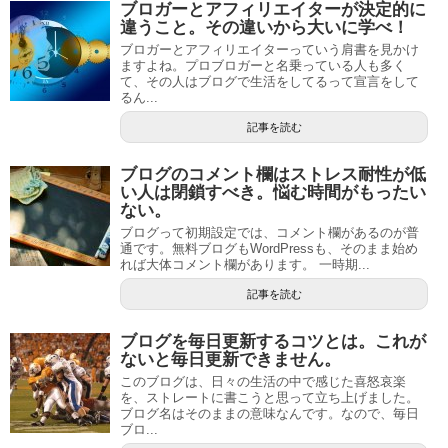
ブロガーとアフィリエイターが決定的に
違うこと。その違いから大いに学べ！
ブロガーとアフィリエイターっていう肩書を見かけ
ますよね。プロブロガーと名乗っている人も多く
て、その人はブログで生活をしてるって宣言をして
るん...
記事を読む
ブログのコメント欄はストレス耐性が低
い人は閉鎖すべき。悩む時間がもったい
ない。
ブログって初期設定では、コメント欄があるのが普
通です。無料ブログもWordPressも、そのまま始め
れば大体コメント欄があります。 一時期...
記事を読む
ブログを毎日更新するコツとは。これが
ないと毎日更新できません。
このブログは、日々の生活の中で感じた喜怒哀楽
を、ストレートに書こうと思って立ち上げました。
ブログ名はそのままの意味なんです。なので、毎日
ブロ...