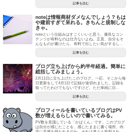
記事を読む
noteは情報商材ダメなんでしょう？もは
や建前すぎて呆れる。きちんと規制しな
きゃ。
noteという仕組みはすごくいいと思う。優良なコン
テンツが有料なのは仕方ないよね。正直、自分もそ
んなものが書けたら、有料で出したい気がするし...
記事を読む
ブログ立ち上げから約半年経過。簡単に
総括してみましょう。
2月11日に立ち上げたこのブログ。一応、そこから毎
日更新をして4月1日で記録が途切れました。記録を
狙ってたわけでもないですけど。ただ単純に日...
記事を読む
プロフィールを書いているブログはPV
数が増えるらしいので書いてみる。
PV数を意識している「かばくん」です。このブログ
は自分が感じたことを、感じたままに書く場所。内
容に共感を持たれるのか、それは違うと批判され