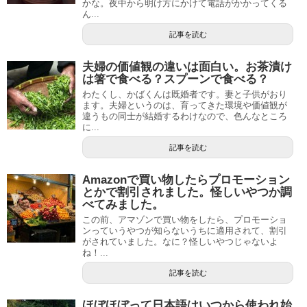
かな。夜中から明け方にかけて電話がかかってくる
ん...
記事を読む
夫婦の価値観の違いは面白い。お茶漬け
は箸で食べる？スプーンで食べる？
わたくし、かばくんは既婚者です。妻と子供がおり
ます。夫婦というのは、育ってきた環境や価値観が
違うもの同士が結婚するわけなので、色んなところ
に...
記事を読む
Amazonで買い物したらプロモーション
とかで割引されました。怪しいやつか調
べてみました。
この前、アマゾンで買い物をしたら、プロモーショ
ンっていうやつが知らないうちに適用されて、割引
がされていました。なに？怪しいやつじゃないよ
ね！...
記事を読む
ほぼほぼって日本語はいつから使われ始