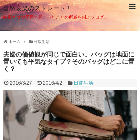
喜怒哀楽のストレート！
時事ネタや周囲で起こったことの所感を叫ぶブログ。
ホーム
日常生活
夫婦の価値観が同じで面白い。バッグは地面に
置いても平気なタイプ？そのバッグはどこに置
く？
2016/3/27
2016/4/2
日常生活