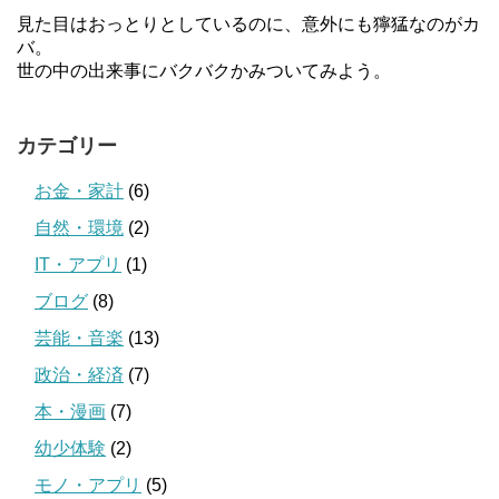
見た目はおっとりとしているのに、意外にも獰猛なのがカ
バ。
世の中の出来事にバクバクかみついてみよう。
カテゴリー
お金・家計
(6)
自然・環境
(2)
IT・アプリ
(1)
ブログ
(8)
芸能・音楽
(13)
政治・経済
(7)
本・漫画
(7)
幼少体験
(2)
モノ・アプリ
(5)