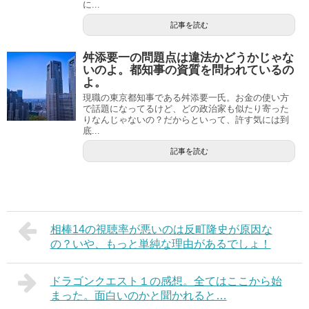
に...
記事を読む
舛添要一の問題点は違法かどうかじゃな
いのよ。都知事の資質を問われているの
よ。
現職の東京都知事である舛添要一氏。お金の使い方
で話題になってるけど、どの政治家も似たり寄った
りなんじゃないの？だからといって、許す気には到
底...
記事を読む
相棒14の視聴率が悪いのは反町隆史が原因な
の？いや、もっと単純な理由があるでしょ！
ドラゴンクエスト１の感想。全てはここから始
まった。面白いのかと聞かれると…