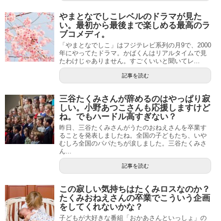
やまとなでしこレベルのドラマが見た
い。最初から最後まで楽しめる最高のラ
ブコメディ。
「やまとなでしこ」はフジテレビ系列の月9で、2000
年にやってたドラマ。かばくんはリアルタイムで見
たわけじゃありません。すごくいいと聞いてレ...
記事を読む
三谷たくみさんが辞めるのはやっぱり寂
しい。小野あつこさんも応援しますけど
ね。でもハードル高すぎない？
昨日、三谷たくみさんがうたのおねえさんを卒業す
ることを発表しましたね。全国の子どもたち、いや
むしろ全国のパパたちが涙しました。三谷たくみさ
ん...
記事を読む
この寂しい気持ちはたくみロスなのか？
たくみおねえさんの卒業でこういう企画
をしてくれないかな？
子どもが大好きな番組「おかあさんといっしょ」の