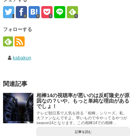
0
0
0
0
フォローする
kabakun
関連記事
相棒14の視聴率が悪いのは反町隆史が原
因なの？いや、もっと単純な理由がある
でしょ！
テレビ朝日系で人気を誇る「相棒」シリーズ。私、
大ファンなんですよ。早いもので今やってるやつが
season14となります。この相棒14での相棒...
記事を読む