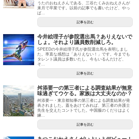
うたのおねえさんである、三谷たくみおねえさんが
来月で卒業です。以前の記事でも書いたけど、やっ
ぱ...
記事を読む
今井絵理子が参院選出馬？ありえないで
しょ。それより議員数削減しろ。
SPEEDの今井絵理子氏が参院選出馬を表明しまし
た。率直な感想は「ありえない！」です。今までも
タレント議員は多数いたし、今もいるんだけど、
そ...
記事を読む
舛添要一の第三者による調査結果が無意
味過ぎてウケる。家族は大丈夫なのか？
舛添要一・東京都知事の第三者による調査結果が発
表されました。蓋をあけてみれば、第三者の弁護士
先生を交えたコントでした。中国服のくだりはよく
練...
記事を読む