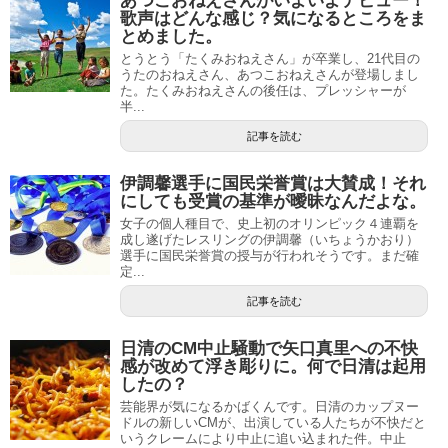
あつこおねえさんがいよいよデビュー！
歌声はどんな感じ？気になるところをま
とめました。
とうとう「たくみおねえさん」が卒業し、21代目の
うたのおねえさん、あつこおねえさんが登場しまし
た。たくみおねえさんの後任は、プレッシャーが
半...
記事を読む
伊調馨選手に国民栄誉賞は大賛成！それ
にしても受賞の基準が曖昧なんだよな。
女子の個人種目で、史上初のオリンピック４連覇を
成し遂げたレスリングの伊調馨（いちょうかおり）
選手に国民栄誉賞の授与が行われそうです。まだ確
定...
記事を読む
日清のCM中止騒動で矢口真里への不快
感が改めて浮き彫りに。何で日清は起用
したの？
芸能界が気になるかばくんです。日清のカップヌー
ドルの新しいCMが、出演している人たちが不快だと
いうクレームにより中止に追い込まれた件。中止